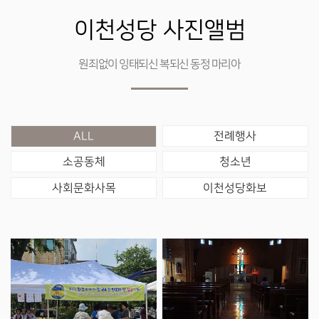
이천성당 사진앨범
원죄없이 잉태되신 복되신 동정 마리아
ALL
전례행사
소공동체
청소년
사회문화사목
이천성당화보