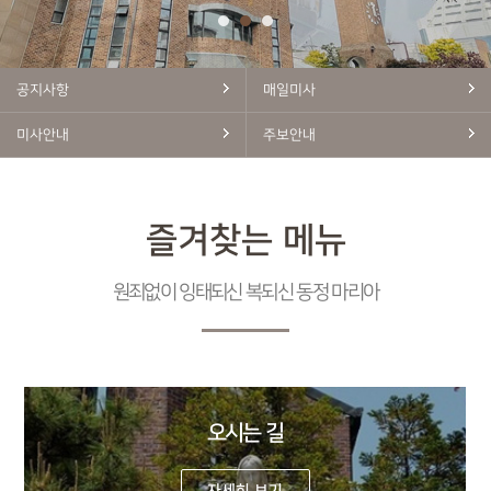
공지사항
매일미사
미사안내
주보안내
즐겨찾는 메뉴
원죄없이 잉태되신 복되신 동정 마리아
오시는 길