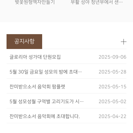
벚꽃원형액자만들기
부활 성야 청년부에서 샌드위치 판매한 매출액과 착한분들의 도움을 합쳐 용인의 임보성체수녀원이 운영하는 뇌병변장애인 시설 "요한의집" 에 기부하였습니다. 함께 한 모든 분들께 감사드립니다.
공지사항
글로리아 성가대 단원모집
2025-09-06
5월 30일 금요일 성모의 밤에 초대합니다.
2025-05-28
찬미받으소서 음악회 팜플렛
2025-05-15
5월 성모성월 구역별 고리기도가 시작됩니다.
2025-05-02
찬미받으소서 음악회에 초대합니다.
2025-04-22